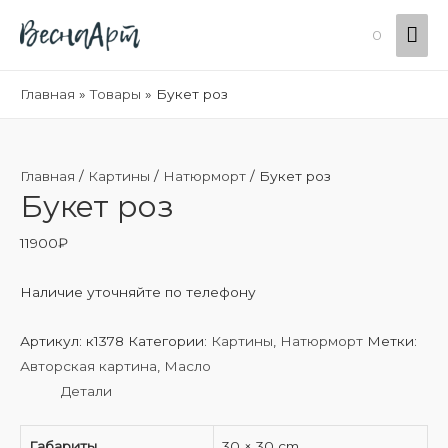
Гла
0
ме
Главная
Товары
Букет роз
Главная
/
Картины
/
Натюрморт
/ Букет роз
Букет роз
11900
₽
Наличие уточняйте по телефону
Артикул:
к1378
Категории:
Картины
,
Натюрморт
Метки:
Авторская картина
,
Масло
Детали
Габариты
30 × 30 cm