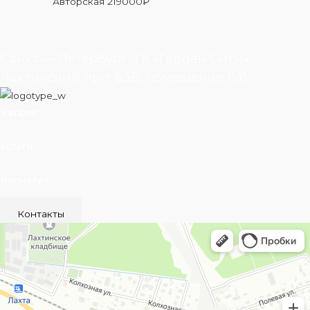
Авторская
219000
₽
Санкт — Петербург, ТК «Гарден Сити»,
Лахтинский пр-т 85В, помещение 11/6
Каталог
Услуги
ВеснаАрт
Контакты