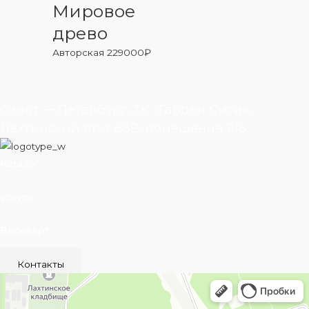
Мировое
древо
Авторская
229000
₽
Санкт — Петербург, ТК «Гарден Сити»,
Лахтинский пр-т 85В, помещение 11/6
Каталог
Услуги
ВеснаАрт
Контакты