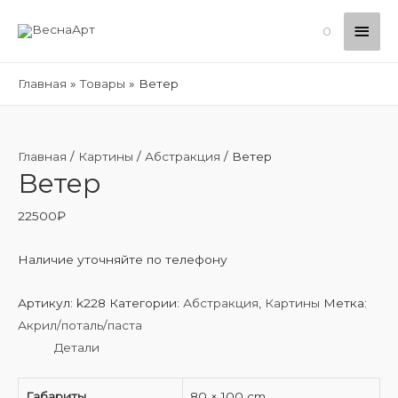
Глав
0
мен
Главная
Товары
Ветер
Главная
/
Картины
/
Абстракция
/ Ветер
Ветер
22500
₽
Наличие уточняйте по телефону
Артикул:
k228
Категории:
Абстракция
,
Картины
Метка:
Акрил/поталь/паста
Детали
Габариты
80 × 100 cm