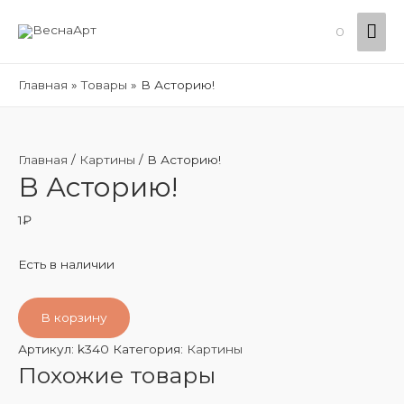
Гла
0
ме
Главная
Товары
В Асторию!
Главная
/
Картины
/ В Асторию!
В Асторию!
1
₽
Есть в наличии
В корзину
Артикул:
k340
Категория:
Картины
Похожие товары