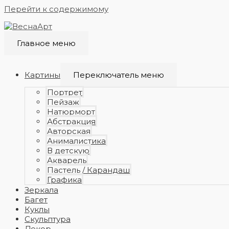
Перейти к содержимому
Главное меню
Картины
Переключатель меню
Портрет
Пейзаж
Натюрморт
Абстракция
Авторская
Анималистика
В детскую
Акварель
Пастель / Карандаш
Графика
Зеркала
Багет
Куклы
Скульптура
Декор