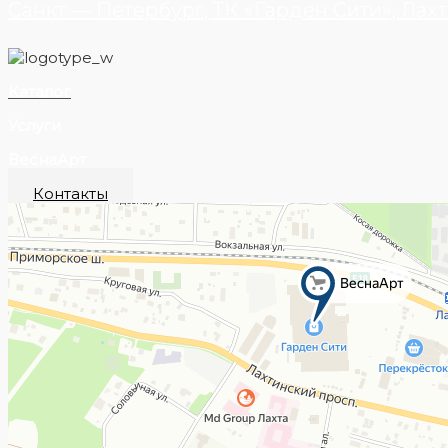
Санкт — Петербург, ТК «Гарден Сити», Лахт
Каталог
Услуги
ВеснаАрт
Контакты