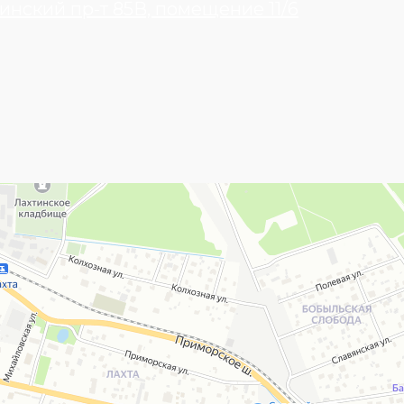
инский пр-т 85В, помещение 11/6