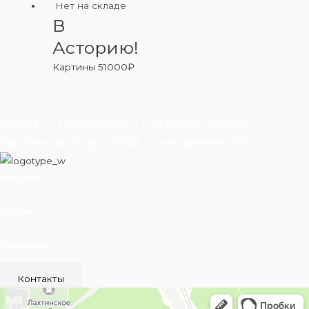
Нет на складе
В
Асторию!
Картины
51000
₽
Санкт — Петербург, ТК «Гарден Сити»,
Лахтинский пр-т 85В, помещение 11/6
Каталог
Услуги
ВеснаАрт
Контакты