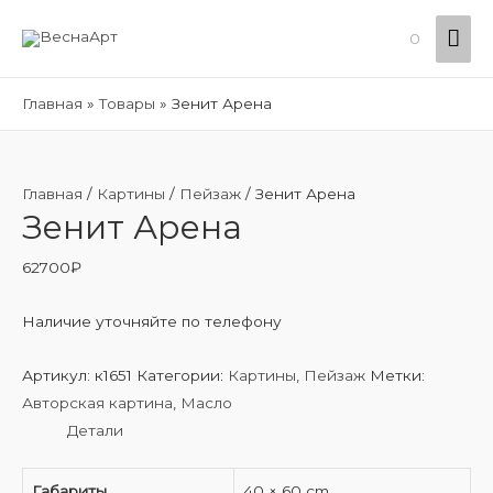
Гла
0
ме
Главная
Товары
Зенит Арена
Главная
/
Картины
/
Пейзаж
/ Зенит Арена
Зенит Арена
62700
₽
Наличие уточняйте по телефону
Артикул:
к1651
Категории:
Картины
,
Пейзаж
Метки:
Авторская картина
,
Масло
Детали
Габариты
40 × 60 cm