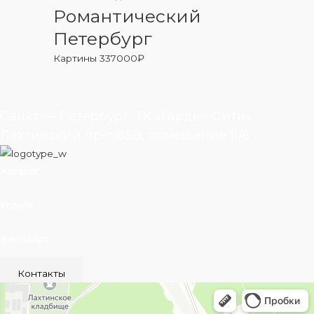
Романтический
Петербург
Картины
337000
₽
Санкт — Петербург, ТК «Гарден Сити»,
Лахтинский пр-т 85В, помещение 11/6
Каталог
Услуги
ВеснаАрт
Контакты