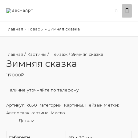
Гла
0
ме
Главная
Товары
Зимняя сказка
Главная
/
Картины
/
Пейзаж
/ Зимняя сказка
Зимняя сказка
117000
₽
Наличие уточняйте по телефону
Артикул:
k650
Категории:
Картины
,
Пейзаж
Метки:
Авторская картина
,
Масло
Детали
Габариты
50 × 70 cm