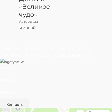
«Великое
чудо»
Авторская
305000
₽
Санкт — Петербург, ТК «Гарден Сити»,
Лахтинский пр-т 85В, помещение 11/6
Каталог
Услуги
ВеснаАрт
Контакты