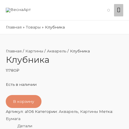
Гла
0
ме
Главная
Товары
Клубника
Главная
/
Картины
/
Акварель
/ Клубника
Клубника
11780
₽
Есть в наличии
В корзину
Артикул:
a106
Категории:
Акварель
,
Картины
Метка:
Бумага
Детали