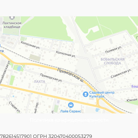
Политика конфиденциальности
Н 782614517901 ОГРН 320470400053279