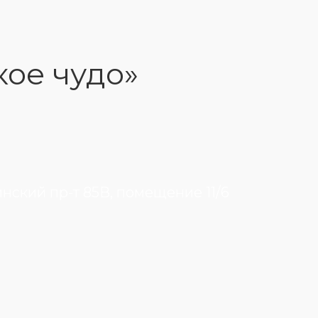
кое чудо»
инский пр-т 85В, помещение 11/6