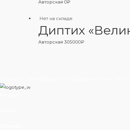
Авторская
0
₽
Нет на складе
Диптих «Вели
Авторская
305000
₽
Санкт — Петербург, ТК «Гарден Сити», Лахт
Каталог
Услуги
ВеснаАрт