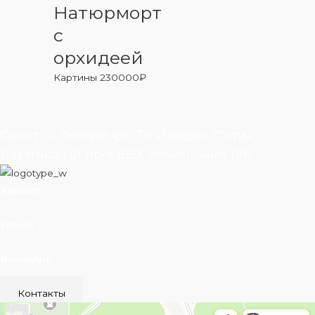
Натюрморт
с
орхидеей
Картины
230000
₽
Санкт — Петербург, ТК «Гарден Сити»,
Лахтинский пр-т 85В, помещение 11/6
Каталог
Услуги
ВеснаАрт
Контакты