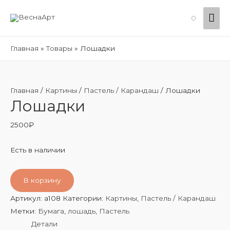
Гла
0
ме
Главная
Товары
Лошадки
Главная
/
Картины
/
Пастель / Карандаш
/ Лошадки
Лошадки
2500
₽
Есть в наличии
В корзину
Артикул:
a108
Категории:
Картины
,
Пастель / Карандаш
Метки:
Бумага
,
лошадь
,
Пастель
Детали