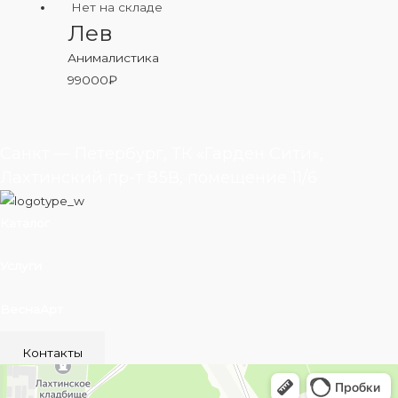
Нет на складе
Лев
Анималистика
99000
₽
Санкт — Петербург, ТК «Гарден Сити»,
Лахтинский пр-т 85В, помещение 11/6
Каталог
Услуги
ВеснаАрт
Контакты