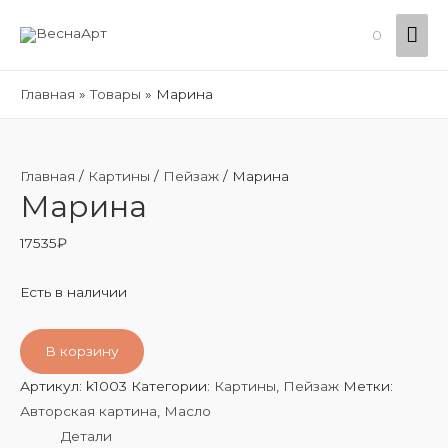
Гла
0
ме
Главная
Товары
Марина
Главная
/
Картины
/
Пейзаж
/ Марина
Марина
17535
₽
Есть в наличии
В корзину
Артикул:
k1003
Категории:
Картины
,
Пейзаж
Метки:
Авторская картина
,
Масло
Детали