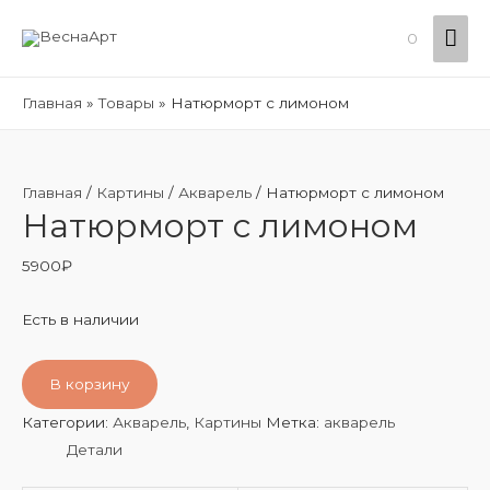
Гла
0
ме
Главная
Товары
Натюрморт с лимоном
Главная
/
Картины
/
Акварель
/ Натюрморт с лимоном
Натюрморт с лимоном
5900
₽
Есть в наличии
В корзину
Категории:
Акварель
,
Картины
Метка:
акварель
Детали