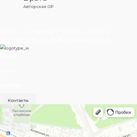
Авторская
0
₽
Санкт — Петербург, ТК «Гарден Сити»,
Лахтинский пр-т 85В, помещение 11/6
Каталог
Услуги
ВеснаАрт
Контакты