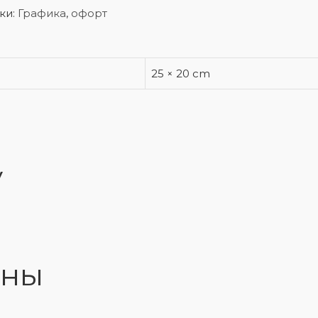
ки:
Графика
,
офорт
25 × 20 cm
у
лны