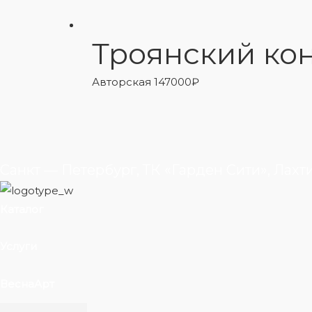
Троянский ко
Авторская
147000
₽
Санкт — Петербург, ТК «Гарден Сити», Лахт
Каталог
Услуги
ВеснаАрт