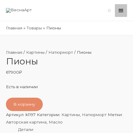
Глав
0
мен
Главная
Товары
Пионы
Главная
/
Картины
/
Натюрморт
/ Пионы
Пионы
67900
₽
Есть в наличии
В корзину
Артикул:
k1197
Категории:
Картины
,
Натюрморт
Метки:
Авторская картина
,
Масло
Детали