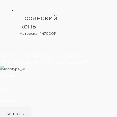
Троянский
конь
Авторская
147000
₽
Санкт — Петербург, ТК «Гарден Сити»,
Лахтинский пр-т 85В, помещение 11/6
Каталог
Услуги
ВеснаАрт
Контакты