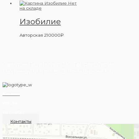
Нет
на складе
Изобилие
Авторская
210000
₽
Санкт — Петербург, ТК «Гарден Сити»,
Лахтинский пр-т 85В, помещение 11/6
Каталог
Услуги
ВеснаАрт
Контакты