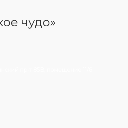
кое чудо»
инский пр-т 85В, помещение 11/6