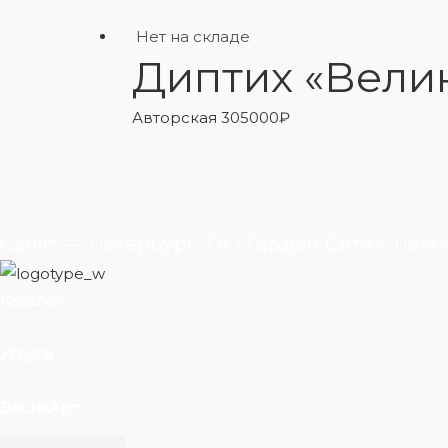
Нет на складе
Диптих «Вели
Авторская
305000
₽
Санкт — Петербург, ТК «Гарден Сити», Лахт
Каталог
Услуги
ВеснаАрт