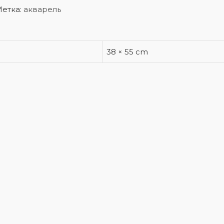
етка:
акварель
38 × 55 cm