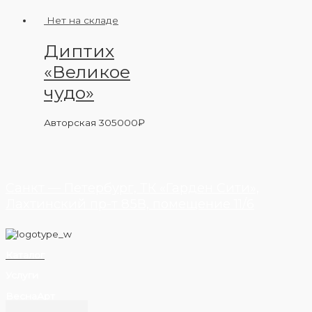
Нет на складе
Диптих
«Великое
чудо»
Авторская
305000
₽
Санкт — Петербург, ТК «Гарден Сити»,
Лахтинский пр-т 85В, помещение 11/6
Каталог
Услуги
ВеснаАрт