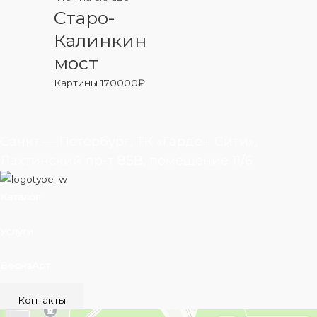
Старо-
Калинкин
мост
Картины
170000
₽
Санкт — Петербург, ТК «Гарден Сити»,
Лахтинский пр-т 85В, помещение 11/6
Каталог
Услуги
ВеснаАрт
Контакты