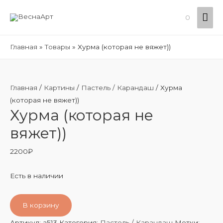
Гла
0
ме
Главная
Товары
Хурма (которая не вяжет))
Главная
/
Картины
/
Пастель / Карандаш
/ Хурма
(которая не вяжет))
Хурма (которая не
вяжет))
2200
₽
Есть в наличии
В корзину
Артикул:
a513
Категория:
Пастель / Карандаш
Метки: