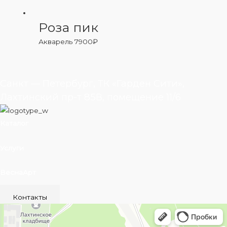
Роза пик
Акварель
7900
₽
Санкт — Петербург, ТК «Гарден Сити»,
Лахтинский пр-т 85В, помещение 11/6
Каталог
Услуги
ВеснаАрт
Контакты