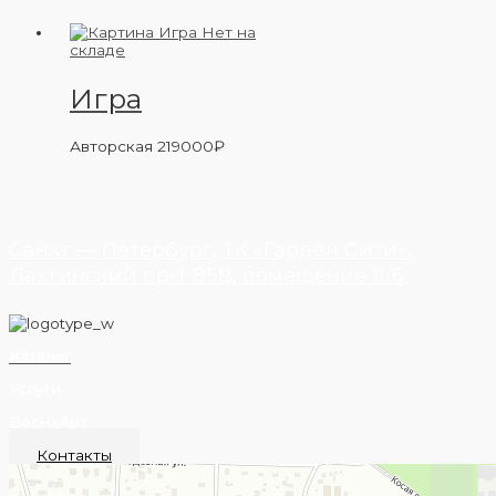
Нет на
складе
Игра
Авторская
219000
₽
Санкт — Петербург, ТК «Гарден Сити»,
Лахтинский пр-т 85В, помещение 11/6
Каталог
Услуги
ВеснаАрт
Контакты