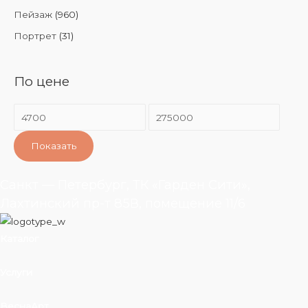
Пейзаж
(960)
Портрет
(31)
По цене
Показать
Санкт — Петербург, ТК «Гарден Сити»,
Лахтинский пр-т 85В, помещение 11/6
Каталог
Услуги
ВеснаАрт