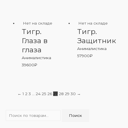
Нет на складе
Нет на складе
Тигр.
Тигр.
Глаза в
Защитник
глаза
Анималистика
57900
₽
Анималистика
39600
₽
←
1
2
3
…
24
25
26
27
28
29
30
→
И
Поиск
с