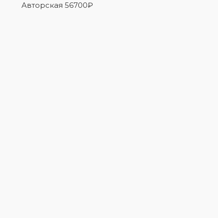
Авторская
56700
₽