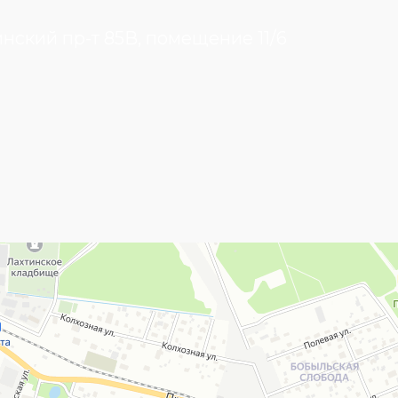
инский пр-т 85В, помещение 11/6