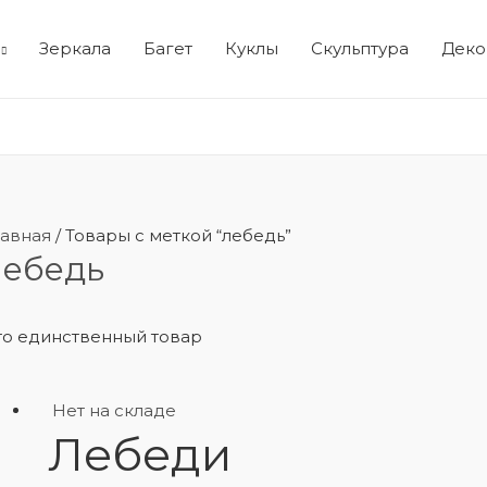
Зеркала
Багет
Куклы
Скульптура
Деко
лавная
/ Товары с меткой “лебедь”
лебедь
то единственный товар
Нет на складе
Лебеди