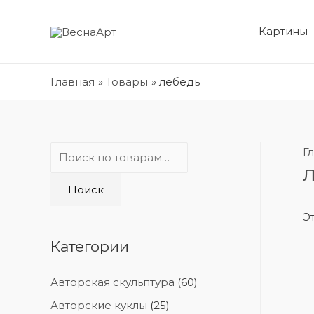
Картины
Главная
Товары
лебедь
И
Г
с
Поиск
к
а
Э
т
Категории
ь
:
Авторская скульптура
(60)
Авторские куклы
(25)