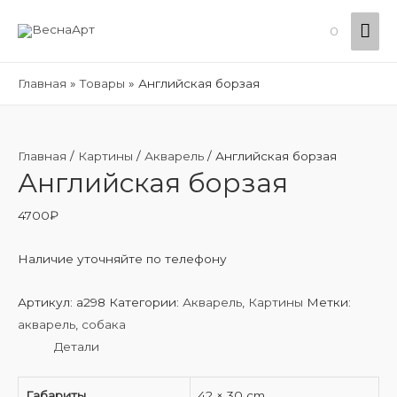
Гла
0
ме
Главная
Товары
Английская борзая
Главная
/
Картины
/
Акварель
/ Английская борзая
Английская борзая
4700
₽
Наличие уточняйте по телефону
Артикул:
a298
Категории:
Акварель
,
Картины
Метки:
акварель
,
собака
Детали
Габариты
42 × 30 cm