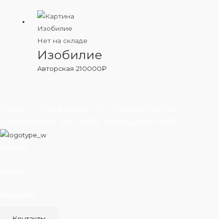
Нет на складе
Изобилие
Авторская
210000
₽
Санкт — Петербург, ТК «Гарден Сити»,
Лахтинский пр-т 85В, помещение 11/6
Каталог
Услуги
ВеснаАрт
Контакты