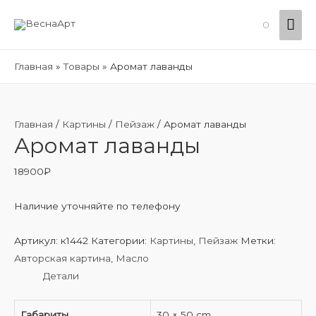
Гла
0
ме
Главная
Товары
Аромат лаванды
Главная
/
Картины
/
Пейзаж
/ Аромат лаванды
Аромат лаванды
18900
₽
Наличие уточняйте по телефону
Артикул:
к1442
Категории:
Картины
,
Пейзаж
Метки:
Авторская картина
,
Масло
Детали
Габариты
30 × 50 cm