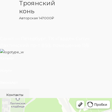
Троянский
конь
Авторская
147000
₽
Санкт — Петербург, ТК «Гарден Сити»,
Лахтинский пр-т 85В, помещение 11/6
Каталог
Услуги
ВеснаАрт
Контакты