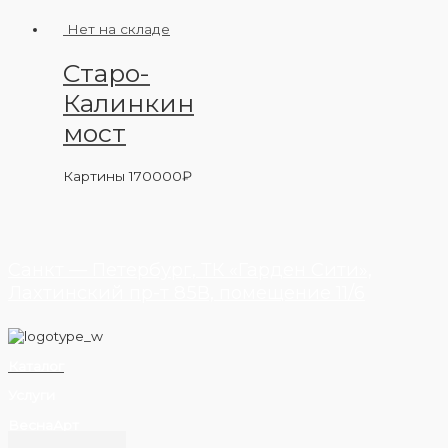
Нет на складе
Старо-
Калинкин
мост
Картины
170000
₽
Санкт — Петербург, ТК «Гарден Сити»,
Лахтинский пр-т 85В, помещение 11/6
Каталог
Услуги
ВеснаАрт