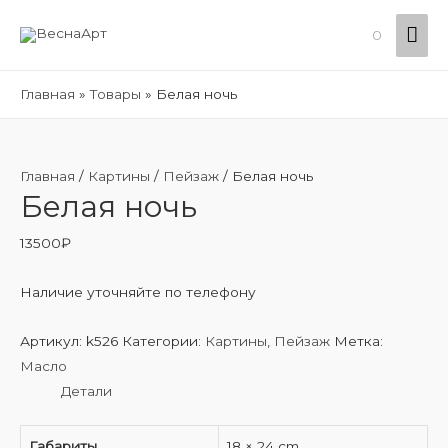
Гла
0
ме
Главная
Товары
Белая ночь
Главная
/
Картины
/
Пейзаж
/ Белая ночь
Белая ночь
13500
₽
Наличие уточняйте по телефону
Артикул:
k526
Категории:
Картины
,
Пейзаж
Метка:
Масло
Детали
Габариты
18 × 24 cm