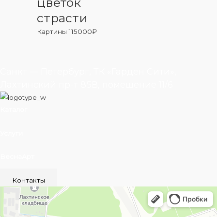
цветок
страсти
Картины
115000
₽
Санкт — Петербург, ТК «Гарден Сити»,
Лахтинский пр-т 85В, помещение 11/6
Каталог
Услуги
ВеснаАрт
Контакты