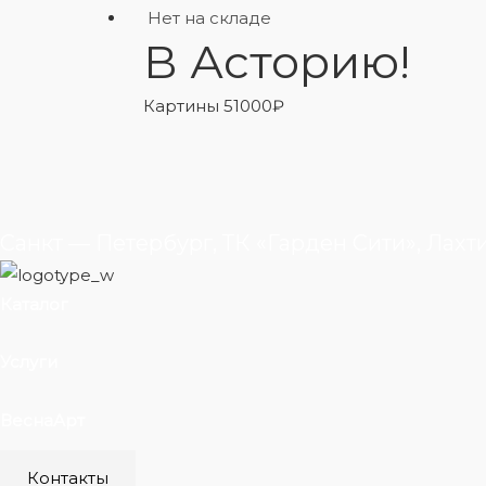
Нет на складе
В Асторию!
Картины
51000
₽
Санкт — Петербург, ТК «Гарден Сити», Лахт
Каталог
Услуги
ВеснаАрт
Контакты