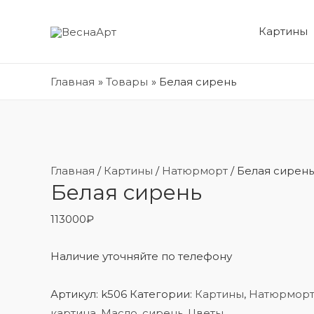
Картины
Главная
Товары
Белая сирень
Главная
/
Картины
/
Натюрморт
/ Белая сирень
Белая сирень
113000
₽
Наличие уточняйте по телефону
Артикул:
k506
Категории:
Картины
,
Натюрмор
картина
,
Масло
,
сирень
,
Цветы