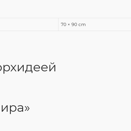
70 × 90 cm
орхидеей
мира»