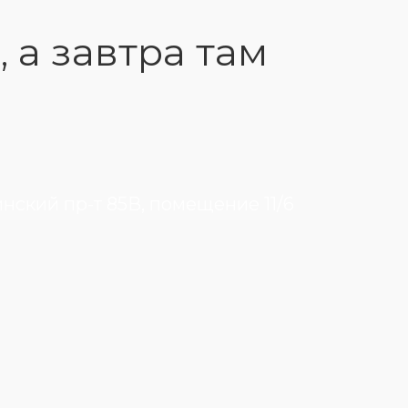
, а завтра там
инский пр-т 85В, помещение 11/6