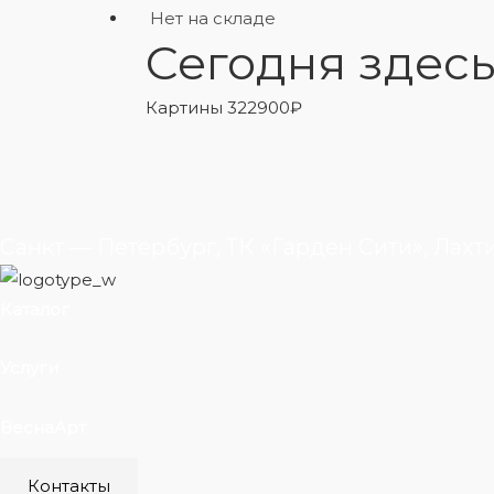
Нет на складе
Сегодня здесь
Картины
322900
₽
Санкт — Петербург, ТК «Гарден Сити», Лахт
Каталог
Услуги
ВеснаАрт
Контакты