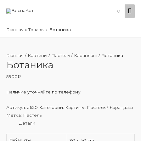
Гла
0
ме
Главная
Товары
Ботаника
Главная
/
Картины
/
Пастель / Карандаш
/ Ботаника
Ботаника
5900
₽
Наличие уточняйте по телефону
Артикул:
а620
Категории:
Картины
,
Пастель / Карандаш
Метка:
Пастель
Детали
Габариты
30 × 40 cm