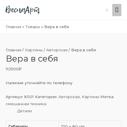
Гла
0
ме
Главная
Товары
Вера в себя
Главная
/
Картины
/
Авторская
/ Вера в себя
Вера в себя
112500
₽
Наличие уточняйте по телефону
Артикул:
k1101
Категории:
Авторская
,
Картины
Метка:
смешанная техника
Детали
Габариты
170 × 80 cm