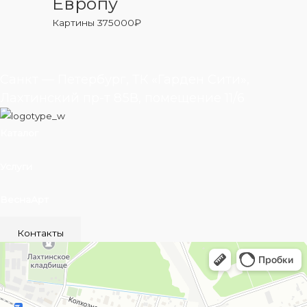
Европу
Картины
375000
₽
Санкт — Петербург, ТК «Гарден Сити»,
Лахтинский пр-т 85В, помещение 11/6
Каталог
Услуги
ВеснаАрт
Контакты