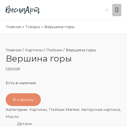
Гла
0
ме
Главная
Товары
Вершина горы
Главная
/
Картины
/
Пейзаж
/ Вершина горы
Вершина горы
12500
₽
Есть в наличии
В корзину
Категории:
Картины
,
Пейзаж
Метки:
Авторская картина
,
Масло
Детали