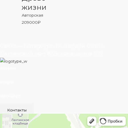
жизни
Авторская
209000
₽
Санкт — Петербург, ТК «Гарден Сити»,
Лахтинский пр-т 85В, помещение 11/6
Каталог
Услуги
ВеснаАрт
Контакты