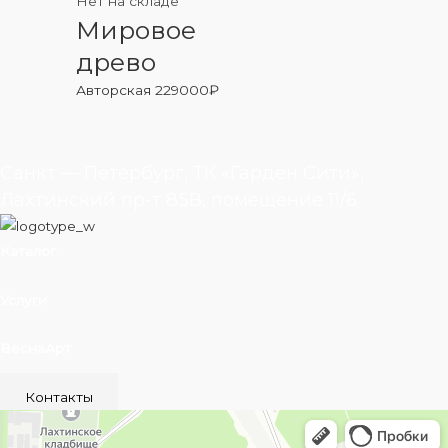
Нет на складе
Мировое
древо
Авторская
229000
₽
Санкт — Петербург, ТК «Гарден Сити»,
Лахтинский пр-т 85В, помещение 11/6
Каталог
Услуги
ВеснаАрт
Контакты