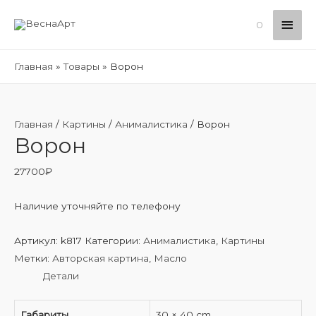
Глав
0
мен
Главная
Товары
Ворон
Главная
/
Картины
/
Анималистика
/ Ворон
Ворон
27700
₽
Наличие уточняйте по телефону
Артикул:
k817
Категории:
Анималистика
,
Картины
Метки:
Авторская картина
,
Масло
Детали
Габариты
30 × 40 cm