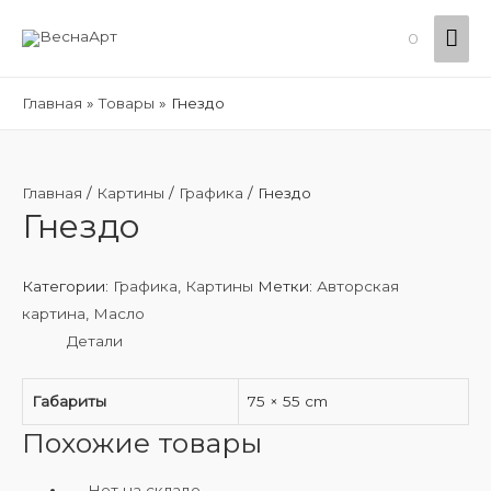
Гла
0
ме
Главная
Товары
Гнездо
Главная
/
Картины
/
Графика
/ Гнездо
Гнездо
Категории:
Графика
,
Картины
Метки:
Авторская
картина
,
Масло
Детали
Габариты
75 × 55 cm
Похожие товары
Нет на складе