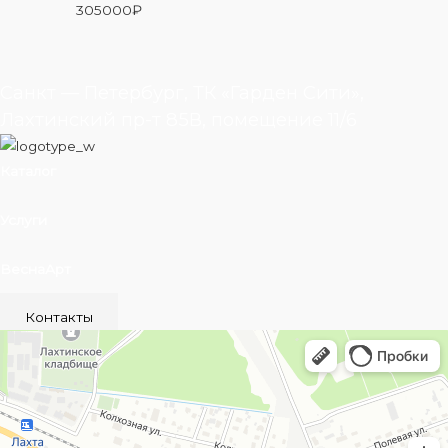
305000
₽
Санкт — Петербург, ТК «Гарден Сити»,
Лахтинский пр-т 85В, помещение 11/6
Каталог
Услуги
ВеснаАрт
Контакты