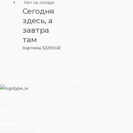
Нет на складе
Сегодня
здесь, а
завтра
там
Картины
322900
₽
Санкт — Петербург, ТК «Гарден Сити»,
Лахтинский пр-т 85В, помещение 11/6
Каталог
Услуги
ВеснаАрт