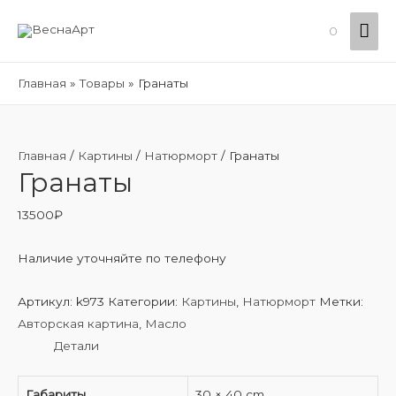
Гла
0
ме
Главная
Товары
Гранаты
Главная
/
Картины
/
Натюрморт
/ Гранаты
Гранаты
13500
₽
Наличие уточняйте по телефону
Артикул:
k973
Категории:
Картины
,
Натюрморт
Метки:
Авторская картина
,
Масло
Детали
Габариты
30 × 40 cm