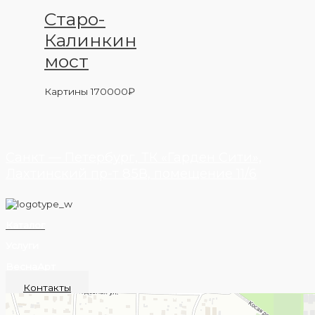
Старо-
Калинкин
мост
Картины
170000
₽
Санкт — Петербург, ТК «Гарден Сити»,
Лахтинский пр-т 85В, помещение 11/6
Каталог
Услуги
ВеснаАрт
Контакты