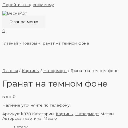
Перейти к содержимому
Главное меню
0
Главная
Товары
Гранат на темном фоне
Главная
/
Картины
/
Натюрморт
/ Гранат на темном фоне
Гранат на темном фоне
6900
₽
Наличие уточняйте по телефону
Артикул:
k878
Категории:
Картины
,
Натюрморт
Метки:
Авторская картина
,
Масло
Детали