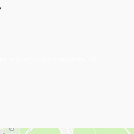
у
инский пр-т 85В, помещение 11/6