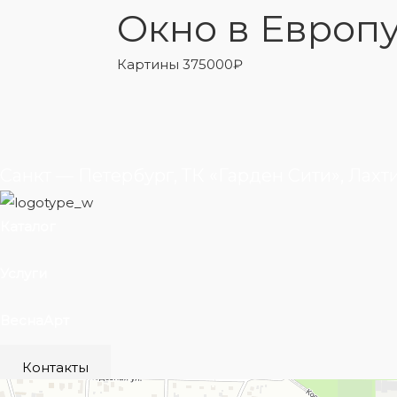
Окно в Европ
Картины
375000
₽
Санкт — Петербург, ТК «Гарден Сити», Лахт
Каталог
Услуги
ВеснаАрт
Контакты