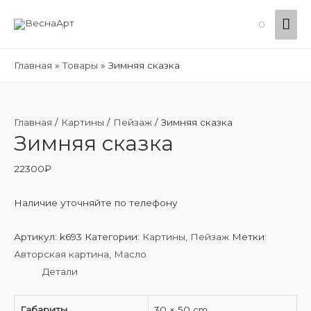
Гла
0
ме
Главная
Товары
Зимняя сказка
Главная
/
Картины
/
Пейзаж
/ Зимняя сказка
Зимняя сказка
22300
₽
Наличие уточняйте по телефону
Артикул:
k693
Категории:
Картины
,
Пейзаж
Метки:
Авторская картина
,
Масло
Детали
Габариты
30 × 50 cm