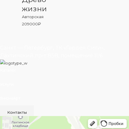
жизни
Авторская
209000
₽
Санкт — Петербург, ТК «Гарден Сити»,
Лахтинский пр-т 85В, помещение 11/6
Каталог
Услуги
ВеснаАрт
Контакты