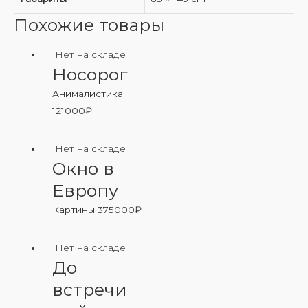
Похожие товары
Нет на складе
Носорог
Анималистика
121000
₽
Нет на складе
Окно в
Европу
Картины
375000
₽
Нет на складе
До
встречи