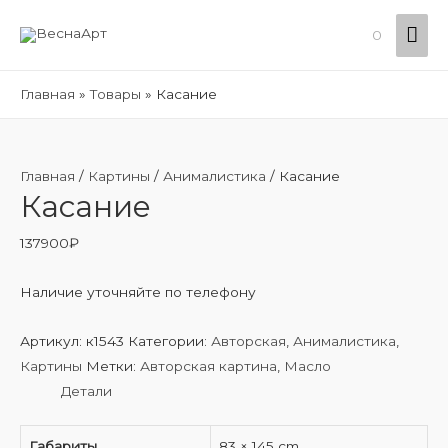
Гла
0
ме
Главная
Товары
Касание
Главная
/
Картины
/
Анималистика
/ Касание
Касание
137900
₽
Наличие уточняйте по телефону
Артикул:
к1543
Категории:
Авторская
,
Анималистика
,
Картины
Метки:
Авторская картина
,
Масло
Детали
Габариты
83 × 145 cm