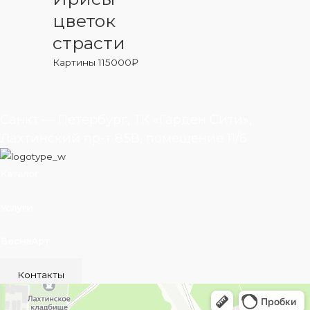
цветок
страсти
Картины
115000
₽
Санкт — Петербург, ТК «Гарден Сити»,
Лахтинский пр-т 85В, помещение 11/6
Каталог
Услуги
ВеснаАрт
Контакты