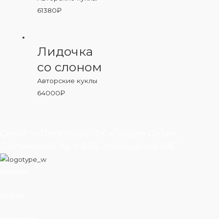
61380
₽
Лидочка
со слоном
Авторские куклы
64000
₽
Санкт — Петербург, ТК «Гарден Сити»,
Лахтинский пр-т 85В, помещение 11/6
Каталог
Услуги