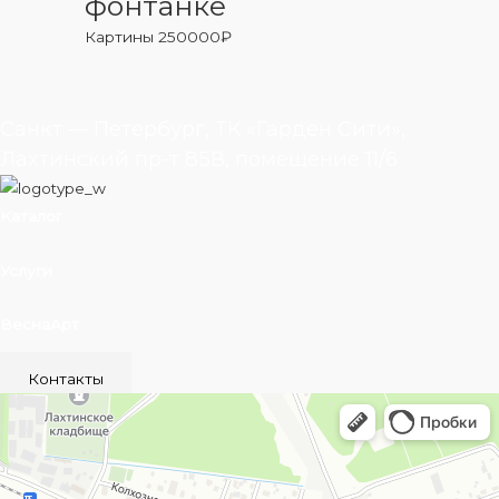
фонтанке
Картины
250000
₽
Санкт — Петербург, ТК «Гарден Сити»,
Лахтинский пр-т 85В, помещение 11/6
Каталог
Услуги
ВеснаАрт
Контакты