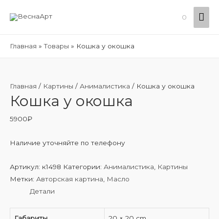
Гла
0
ме
Главная
Товары
Кошка у окошка
Главная
/
Картины
/
Анималистика
/ Кошка у окошка
Кошка у окошка
5900
₽
Наличие уточняйте по телефону
Артикул:
к1498
Категории:
Анималистика
,
Картины
Метки:
Авторская картина
,
Масло
Детали
Габариты
20 × 20 cm