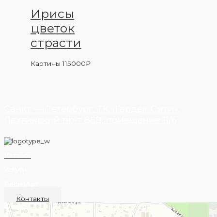
Ирисы
цветок
страсти
Картины
115000
₽
Санкт — Петербург, ТК «Гарден Сити»,
Лахтинский пр-т 85В, помещение 11/6
Каталог
Услуги
ВеснаАрт
Контакты