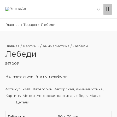
Гла
0
ме
Главная
Товары
Лебеди
Главная
/
Картины
/
Анималистика
/ Лебеди
Лебеди
56700
₽
Наличие уточняйте по телефону
Артикул:
k488
Категории:
Авторская
,
Анималистика
,
Картины
Метки:
Авторская картина
,
лебедь
,
Масло
Детали
Габариты
50 × 70 cm