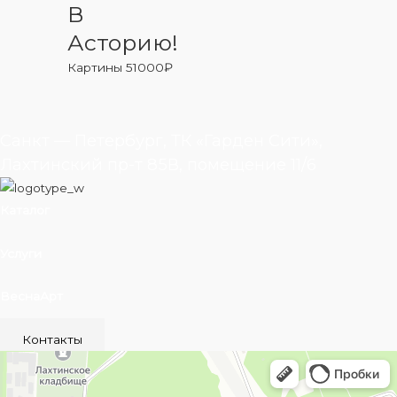
В
Асторию!
Картины
51000
₽
Санкт — Петербург, ТК «Гарден Сити»,
Лахтинский пр-т 85В, помещение 11/6
Каталог
Услуги
ВеснаАрт
Контакты