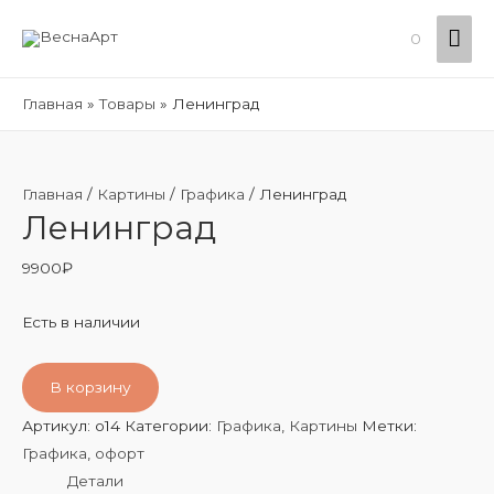
Гла
0
ме
Главная
Товары
Ленинград
Главная
/
Картины
/
Графика
/ Ленинград
Ленинград
9900
₽
Есть в наличии
В корзину
Артикул:
o14
Категории:
Графика
,
Картины
Метки:
Графика
,
офорт
Детали