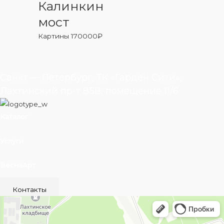
Калинкин
мост
Картины
170000
₽
Санкт — Петербург, ТК «Гарден Сити»,
Лахтинский пр-т 85В, помещение 11/6
Каталог
Услуги
ВеснаАрт
Контакты