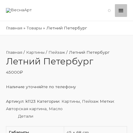
Глав
0
мен
Главная
Товары
Летний Петербург
Главная
/
Картины
/
Пейзаж
/ Летний Петербург
Летний Петербург
45000
₽
Наличие уточняйте по телефону
Артикул:
k1123
Категории:
Картины
,
Пейзаж
Метки:
Авторская картина
,
Масло
Детали
Габариты
45 × 68 cm