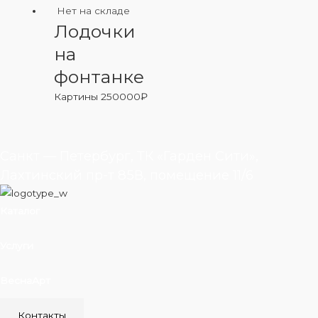
Нет на складе
Лодочки
на
фонтанке
Картины
250000
₽
Санкт — Петербург, ТК «Гарден Сити»,
Лахтинский пр-т 85В, помещение 11/6
Каталог
Услуги
ВеснаАрт
Контакты