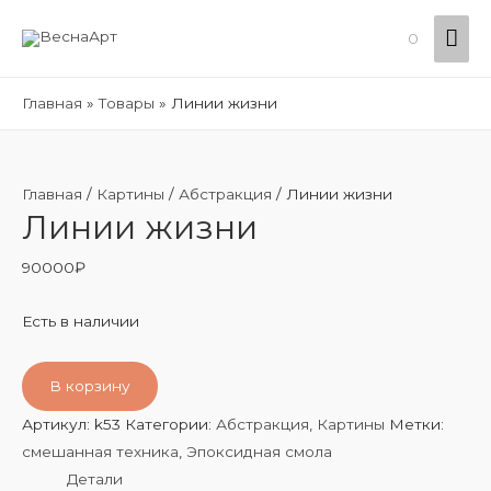
Гла
0
ме
Главная
Товары
Линии жизни
Главная
/
Картины
/
Абстракция
/ Линии жизни
Линии жизни
90000
₽
Есть в наличии
В корзину
Артикул:
k53
Категории:
Абстракция
,
Картины
Метки:
смешанная техника
,
Эпоксидная смола
Детали