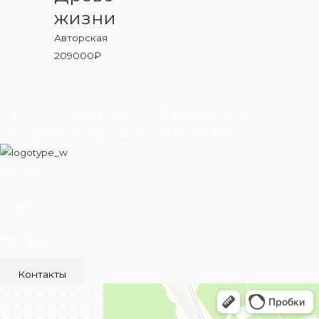
жизни
Авторская
209000
₽
Санкт — Петербург, ТК «Гарден Сити»,
Лахтинский пр-т 85В, помещение 11/6
Каталог
Услуги
ВеснаАрт
Контакты