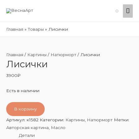
Гла
0
ме
Главная
Товары
Лисички
Главная
/
Картины
/
Натюрморт
/ Лисички
Лисички
3900
₽
Есть в наличии
В корзину
Артикул:
к1582
Категории:
Картины
,
Натюрморт
Метки:
Авторская картина
,
Масло
Детали