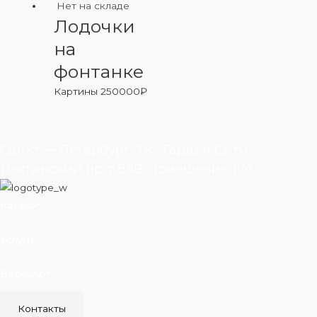
Нет на складе
Лодочки
на
фонтанке
Картины
250000
₽
Санкт — Петербург, ТК «Гарден Сити»,
Лахтинский пр-т 85В, помещение 11/6
Каталог
Услуги
ВеснаАрт
Контакты