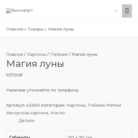
Гла
0
ме
Главная
Товары
Магия луны
Главная
/
Картины
/
Пейзаж
/ Магия луны
Магия луны
92700
₽
Наличие уточняйте по телефону
Артикул:
к2450
Категории:
Картины
,
Пейзаж
Метки:
Авторская картина
,
Масло
Детали
Габариты
70 × 70 cm