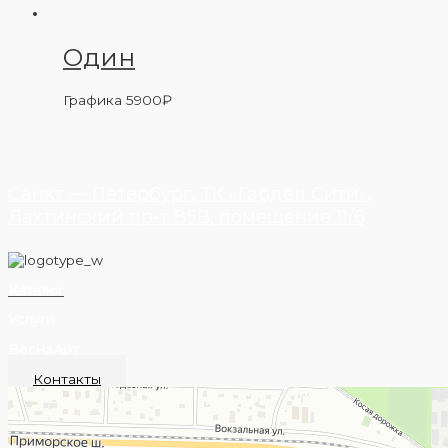
Один
Графика
5900
₽
Санкт — Петербург, ТК «Гарден Сити»,
Лахтинский пр-т 85В, помещение 11/6
Каталог
Услуги
ВеснаАрт
Контакты