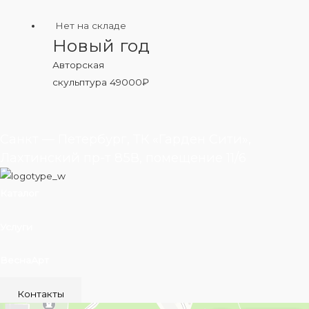
Нет на складе
Новый год
Авторская
скульптура
49000
₽
Санкт — Петербург, ТК «Гарден Сити»,
Лахтинский пр-т 85В, помещение 11/6
Каталог
Услуги
ВеснаАрт
Контакты