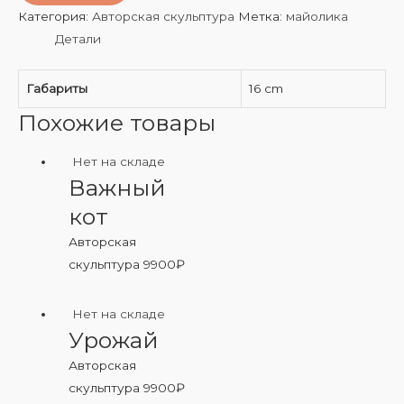
Категория:
Авторская скульптура
Метка:
майолика
Детали
Габариты
16 cm
Похожие товары
Нет на складе
Важный
кот
Авторская
скульптура
9900
₽
Нет на складе
Урожай
Авторская
скульптура
9900
₽