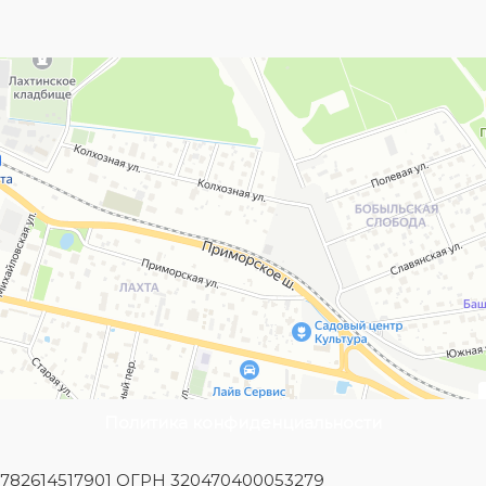
Политика конфиденциальности
Н 782614517901 ОГРН 320470400053279