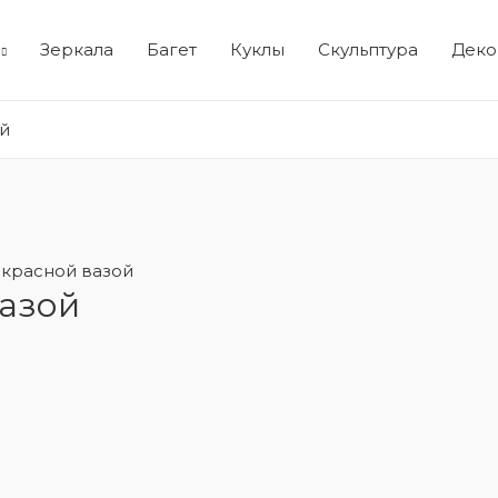
Зеркала
Багет
Куклы
Скульптура
Деко
й
 красной вазой
вазой