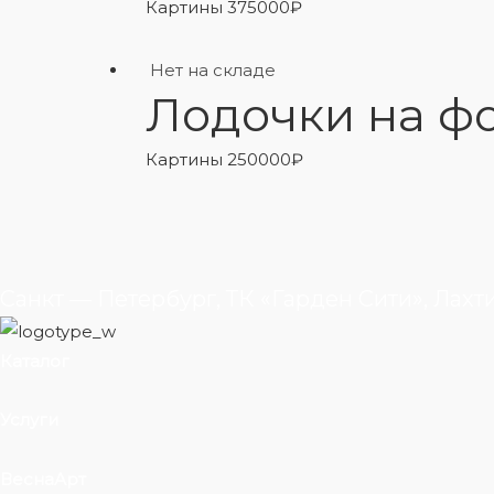
Картины
375000
₽
Нет на складе
Лодочки на ф
Картины
250000
₽
Санкт — Петербург, ТК «Гарден Сити», Лахт
Каталог
Услуги
ВеснаАрт