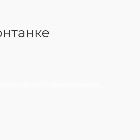
онтанке
инский пр-т 85В, помещение 11/6